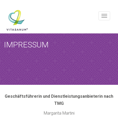
REQUEST AN APPOINTMENT
Toggle
navigati
Upon completing this booking, you will receive a booking
confirmation!
IMPRESSUM
Geschäftsführerin und Dienstleistungsanbieterin nach
TMG
Margarita Martini